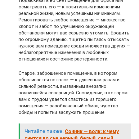
Подыскивать во сне помещение для офиса или
осматривать его — к позитивным изменениям
реальной жизни, новым успешным начинаниям.
Ремонтировать любое помещение — множество
хлопот и забот по улучшению окружающей
обстановки могут вас серьезно утомить. Бродить
по огромному зданию, тщетно пытаясь отыскать
нужное вам помещение среди множества других —
неблагоприятные изменения в любовных
отношениях и состояние растерянности.
Старое, заброшенное помещение, в котором
обваливается потолок — к душевным ранам и
сильной ревности, вызванным внезапно
появившейся соперницей. Сновидение, в котором
вам с трудом удается спастись из горящего
помещения — разоблаченный обман, чувство
обиды и попытки заслужить прощение.
Читайте также:
Сонник — волк: к чему
снится во сне черный, белый, серый