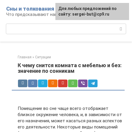
Перейти
Сны и толкования
Для любых предложений по
к
Что предсказывают нам наши сны
сайту: sergei-but@cp9.ru
контенту
Поиск:
Главная
»
Ситуации
К чему снится комната с мебелью и без:
значение по сонникам
Помещение во сне чаще всего отображает
близкое окружение человека, и, в зависимости от
его назначения, может касаться разных аспектов
его деятельности. Некоторые виды помещений