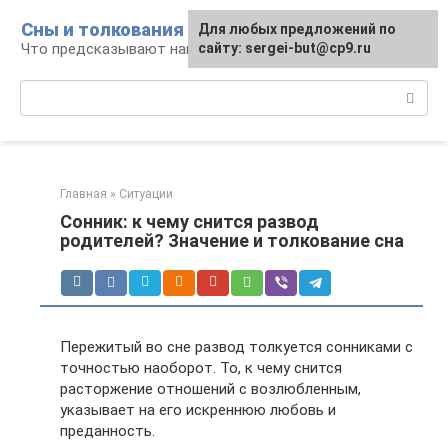
Перейти
Сны и толкования
Для любых предложений по
к
Что предсказывают нам наши сны
сайту: sergei-but@cp9.ru
контенту
Поиск:
Главная
»
Ситуации
Сонник: к чему снится развод
родителей? Значение и толкование сна
Пережитый во сне развод толкуется сонниками с
точностью наоборот. То, к чему снится
расторжение отношений с возлюбленным,
указывает на его искреннюю любовь и
преданность.