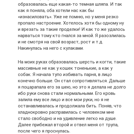
образовалась еще какая-то темная шляпа. И так
как я поняла, оба хотели нас как бы
«изнасиловать». Уже не помню, но у меня резко
пропало настроение. Хотелось хотя бы одному ну
и врезать за такие проделки! И как то же удалось
нарваться тому кто гнался за мной. Я разозлилась
и не смотря на свой возраст, рост и т.д.
Накинулась на него с кулаками.
На моих руках образовалась шерсть и когти, такие
массивные не как у кошек тоненькие, а как у
собак. Я начала тупо избивать парня, в лицо
конечно больше. Он стал сопротивляться. Дальше
я поцарапала его за шею, но это я делала не долго
ибо руки снова стали нормальными. Его кровь
залила ему все лицо и все мои руки, но я не
останавливалась и продолжала бить. Поняв, что
хладнокровно расправилась с человеком мне
стало свободно и на удивление легко на душе.
Далее прибежал второй и отвел меня от трупа,
после чего я проснулась.