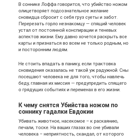
В соннике Лоффа говорится, что убийство ножом
олицетворяет подсознательное желание
сновидца сбросит с себя груз суеты и забот.
Перерезать горло незнакомцу — спящий человек
устал от постоянной конспирации и теневых
аспектов жизни. Ему давно хочется раскрыть все
карты и признаться во всем не только родным, но
и посторонним людям.
Не стоить впадать в панику, если трактовка
сновидения оказалась не такой уж радужной. Сны
посещают человека не для того, чтобы навлечь
беду, главная их миссия — предупредить спящего
о грядущих событиях и переменах в его жизни.
К чему снятся Убийства ножом по
соннику гадалки Евдокии
Убивать животное, насекомое – к раскаянию,
печали, тоске. На ваших глазах во сне убивали
человека – неприятность, скандал, от которого