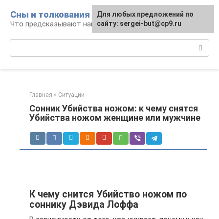
Перейти
Сны и толкования
Для любых предложений по
к
Что предсказывают нам наши сны
сайту: sergei-but@cp9.ru
контенту
Поиск:
Главная
»
Ситуации
Сонник Убийства ножом: к чему снятся
Убийства ножом женщине или мужчине
К чему снится Убийство ножом по
соннику Дэвида Лоффа