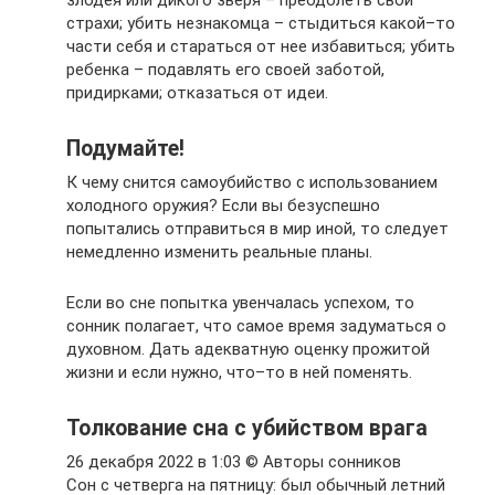
злодея или дикого зверя – преодолеть свои
страхи; убить незнакомца – стыдиться какой–то
части себя и стараться от нее избавиться; убить
ребенка – подавлять его своей заботой,
придирками; отказаться от идеи.
Подумайте!
К чему снится самоубийство с использованием
холодного оружия? Если вы безуспешно
попытались отправиться в мир иной, то следует
немедленно изменить реальные планы.
Если во сне попытка увенчалась успехом, то
сонник полагает, что самое время задуматься о
духовном. Дать адекватную оценку прожитой
жизни и если нужно, что–то в ней поменять.
Толкование сна с убийством врага
26 декабря 2022 в 1:03 © Авторы сонников
Сон с четверга на пятницу: был обычный летний