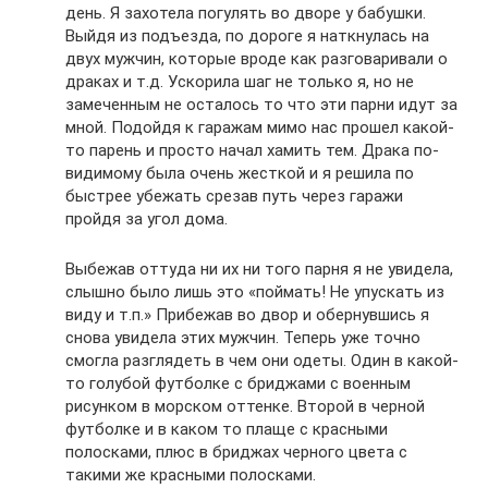
день. Я захотела погулять во дворе у бабушки.
Выйдя из подъезда, по дороге я наткнулась на
двух мужчин, которые вроде как разговаривали о
драках и т.д. Ускорила шаг не только я, но не
замеченным не осталось то что эти парни идут за
мной. Подойдя к гаражам мимо нас прошел какой-
то парень и просто начал хамить тем. Драка по-
видимому была очень жесткой и я решила по
быстрее убежать срезав путь через гаражи
пройдя за угол дома.
Выбежав оттуда ни их ни того парня я не увидела,
слышно было лишь это «поймать! Не упускать из
виду и т.п.» Прибежав во двор и обернувшись я
снова увидела этих мужчин. Теперь уже точно
смогла разглядеть в чем они одеты. Один в какой-
то голубой футболке с бриджами с военным
рисунком в морском оттенке. Второй в черной
футболке и в каком то плаще с красными
полосками, плюс в бриджах черного цвета с
такими же красными полосками.