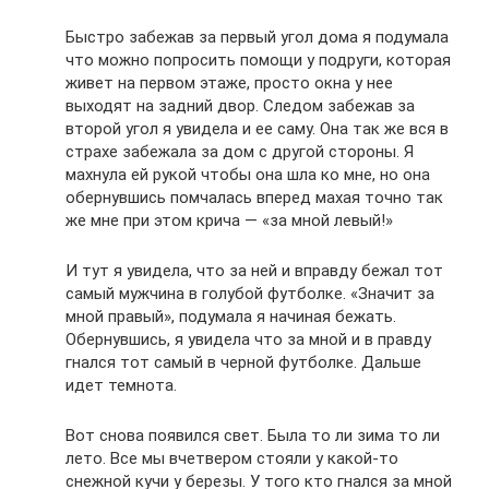
Быстро забежав за первый угол дома я подумала
что можно попросить помощи у подруги, которая
живет на первом этаже, просто окна у нее
выходят на задний двор. Следом забежав за
второй угол я увидела и ее саму. Она так же вся в
страхе забежала за дом с другой стороны. Я
махнула ей рукой чтобы она шла ко мне, но она
обернувшись помчалась вперед махая точно так
же мне при этом крича — «за мной левый!»
И тут я увидела, что за ней и вправду бежал тот
самый мужчина в голубой футболке. «Значит за
мной правый», подумала я начиная бежать.
Обернувшись, я увидела что за мной и в правду
гнался тот самый в черной футболке. Дальше
идет темнота.
Вот снова появился свет. Была то ли зима то ли
лето. Все мы вчетвером стояли у какой-то
снежной кучи у березы. У того кто гнался за мной