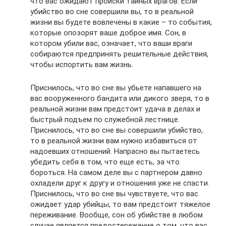
что вас ожидают происки тайных врагов. Если
убийство во сне совершили вы, то в реальной
жизни вы будете вовлечены в какие – то события,
которые опозорят ваше доброе имя. Сон, в
котором убили вас, означает, что ваши враги
собираются предпринять решительные действия,
чтобы испортить вам жизнь.
Приснилось, что во сне вы убьете напавшего на
вас вооруженного бандита или дикого зверя, то в
реальной жизни вам предстоит удача в делах и
быстрый подъем по служебной лестнице.
Приснилось, что во сне вы совершили убийство,
то в реальной жизни вам нужно избавиться от
надоевших отношений. Напрасно вы пытаетесь
убедить себя в том, что еще есть, за что
бороться. На самом деле вы с партнером давно
охладели друг к другу и отношения уже не спасти.
Приснилось, что во сне вы чувствуете, что вас
ожидает удар убийцы, то вам предстоит тяжелое
переживание. Вообще, сон об убийстве в любом
случае является предостережение о том, что вас