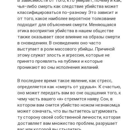
В зависимости от того, кто умирает, почему и как,
чья–либо смерть как следствие убийства может
классифицироваться по–разному. Это зависит и
от того, какое наиболее вероятное толкование
подходит для объяснения смерти. Меняющаяся
этика восприятия убийства в нашем обществе
также оказывает свое влияние на образы смерти
в сновидениях. В сновидениях оно часто
выступает в роли массового убийцы. Причиной
этому служат злость и агрессия, которые не
принято проявлять на публике и которые
проникают во сны исполнения желаний.
В последнее время такое явление, как стресс,
определяется как «смерть от удушья». К счастью,
оно может передать вам во сне ощущения того, к
чему часть вашего «я» стремится наяву. Сон, в
котором вам снится убийство ножом незнакомца
может означать, что вы пытаетесь штурмовать
ту сторону своей собственной личности, которая
доставляет вам множество проблем, разрушает
вас или которой вы стыдитесь.