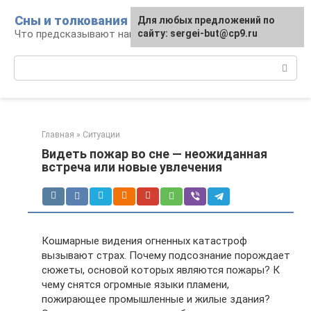
Перейти
Сны и толкования
Для любых предложений по
к
Что предсказывают нам наши сны
сайту: sergei-but@cp9.ru
контенту
Поиск:
Главная
»
Ситуации
Видеть пожар во сне — неожиданная
встреча или новые увлечения
Кошмарные видения огненных катастроф
вызывают страх. Почему подсознание порождает
сюжеты, основой которых являются пожары? К
чему снятся огромные языки пламени,
пожирающее промышленные и жилые здания?