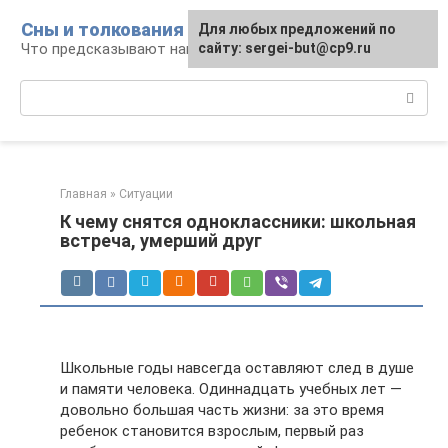
Перейти
Сны и толкования
Для любых предложений по
к
Что предсказывают нам наши сны
сайту: sergei-but@cp9.ru
контенту
Поиск:
Главная
»
Ситуации
К чему снятся одноклассники: школьная
встреча, умерший друг
Школьные годы навсегда оставляют след в душе
и памяти человека. Одиннадцать учебных лет —
довольно большая часть жизни: за это время
ребенок становится взрослым, первый раз