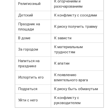
К огорчениям и
Религиозный
разочарованиям
Детский
К конфликту с соседями
Праздник на
К риску получить травму
площади
В доме
К зависти
К материальным
За городом
трудностям
Напиться на
К апатии
празднике
К появлению
Испортить его
влиятельного врага
Подраться
К риску быть обманутым
К конфликту с
Уйти с него
руководителем