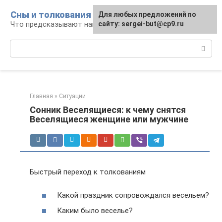
Перейти
Сны и толкования
Для любых предложений по
к
Что предсказывают нам наши сны
сайту: sergei-but@cp9.ru
контенту
Поиск:
Главная
»
Ситуации
Сонник Веселящиеся: к чему снятся
Веселящиеся женщине или мужчине
Быстрый переход к толкованиям
Какой праздник сопровождался весельем?
Каким было веселье?