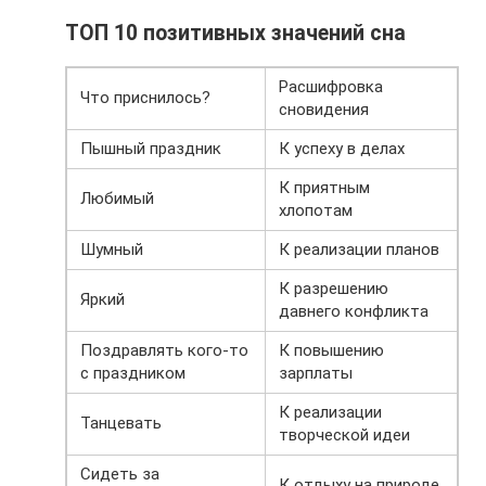
ТОП 10 позитивных значений сна
Расшифровка
Что приснилось?
сновидения
Пышный праздник
К успеху в делах
К приятным
Любимый
хлопотам
Шумный
К реализации планов
К разрешению
Яркий
давнего конфликта
Поздравлять кого-то
К повышению
с праздником
зарплаты
К реализации
Танцевать
творческой идеи
Сидеть за
К отдыху на природе