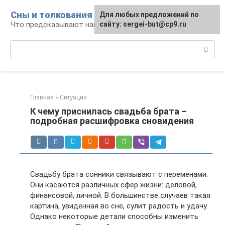
Перейти
Сны и толкования
Для любых предложений по
к
Что предсказывают нам наши сны
сайту: sergei-but@cp9.ru
контенту
Поиск:
Главная
»
Ситуации
К чему приснилась свадьба брата –
подробная расшифровка сновидения
Свадьбу брата сонники связывают с переменами.
Они касаются различных сфер жизни: деловой,
финансовой, личной. В большинстве случаев такая
картина, увиденная во сне, сулит радость и удачу.
Однако некоторые детали способны изменить