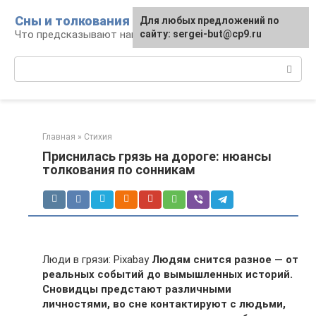
Перейти
Сны и толкования
Для любых предложений по
к
Что предсказывают нам наши сны
сайту: sergei-but@cp9.ru
контенту
Поиск:
Главная
»
Стихия
Приснилась грязь на дороге: нюансы
толкования по сонникам
Люди в грязи: Pixabay
Людям снится разное — от
реальных событий до вымышленных историй.
Сновидцы предстают различными
личностями, во сне контактируют с людьми,