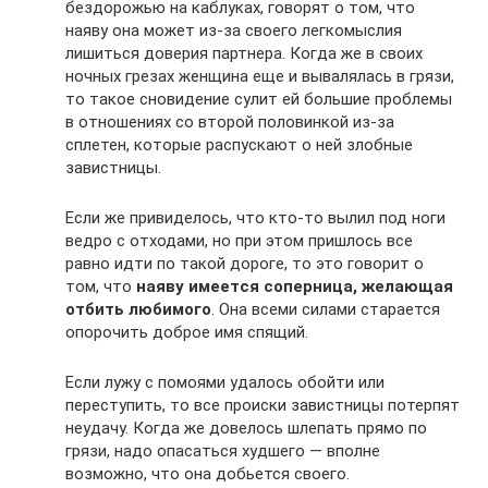
бездорожью на каблуках, говорят о том, что
наяву она может из-за своего легкомыслия
лишиться доверия партнера. Когда же в своих
ночных грезах женщина еще и вывалялась в грязи,
то такое сновидение сулит ей большие проблемы
в отношениях со второй половинкой из-за
сплетен, которые распускают о ней злобные
завистницы.
Если же привиделось, что кто-то вылил под ноги
ведро с отходами, но при этом пришлось все
равно идти по такой дороге, то это говорит о
том, что
наяву имеется соперница, желающая
отбить любимого
. Она всеми силами старается
опорочить доброе имя спящий.
Если лужу с помоями удалось обойти или
переступить, то все происки завистницы потерпят
неудачу. Когда же довелось шлепать прямо по
грязи, надо опасаться худшего — вполне
возможно, что она добьется своего.