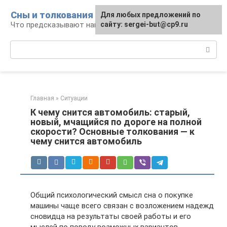
Перейти
Сны и толкования
Для любых предложений по
к
Что предсказывают нам наши сны
сайту: sergei-but@cp9.ru
контенту
Поиск:
Главная
»
Ситуации
К чему снится автомобиль: старый,
новый, мчащийся по дороге на полной
скорости? Основные толкования — к
чему снится автомобиль
Общий психологический смысл сна о покупке
машины чаще всего связан с возложением надежд
сновидца на результаты своей работы и его