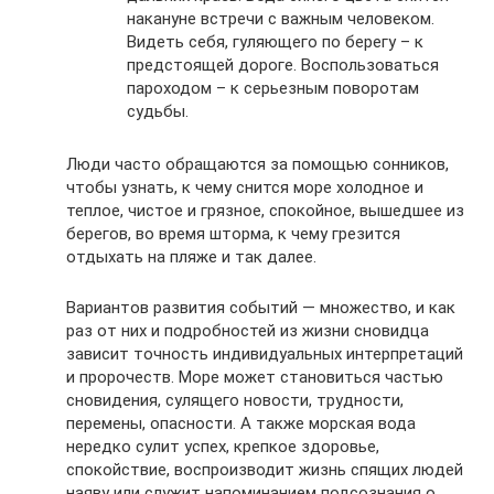
накануне встречи с важным человеком.
Видеть себя, гуляющего по берегу – к
предстоящей дороге. Воспользоваться
пароходом – к серьезным поворотам
судьбы.
Люди часто обращаются за помощью сонников,
чтобы узнать, к чему снится море холодное и
теплое, чистое и грязное, спокойное, вышедшее из
берегов, во время шторма, к чему грезится
отдыхать на пляже и так далее.
Вариантов развития событий — множество, и как
раз от них и подробностей из жизни сновидца
зависит точность индивидуальных интерпретаций
и пророчеств. Море может становиться частью
сновидения, сулящего новости, трудности,
перемены, опасности. А также морская вода
нередко сулит успех, крепкое здоровье,
спокойствие, воспроизводит жизнь спящих людей
наяву или служит напоминанием подсознания о