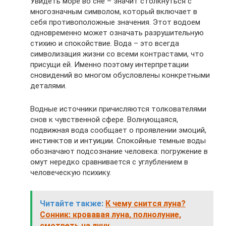
Увидеть море во сне – значит столкнуться с
многозначным символом, который включает в
себя противоположные значения. Этот водоем
одновременно может означать разрушительную
стихию и спокойствие. Вода – это всегда
символизация жизни со всеми контрастами, что
присущи ей. Именно поэтому интерпретации
сновидений во многом обусловлены конкретными
деталями.
Водные источники причисляются толкователями
снов к чувственной сфере. Волнующаяся,
подвижная вода сообщает о проявлении эмоций,
инстинктов и интуиции. Спокойные темные воды
обозначают подсознание человека: погружение в
омут нередко сравнивается с углублением в
человеческую психику.
Читайте также:
К чему снится луна?
Сонник: кровавая луна, полнолуние,
смотреть на луну