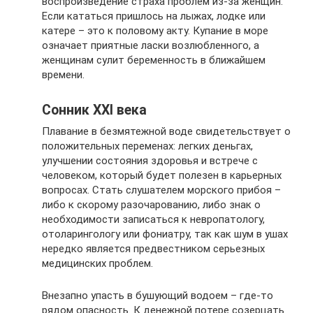
воспроизведение страха проблем из-за женщин.
Если кататься пришлось на лыжах, лодке или
катере – это к половому акту. Купание в море
означает приятные ласки возлюбленного, а
женщинам сулит беременность в ближайшем
времени.
Сонник XXI века
Плавание в безмятежной воде свидетельствует о
положительных переменах: легких деньгах,
улучшении состояния здоровья и встрече с
человеком, который будет полезен в карьерных
вопросах. Стать слушателем морского прибоя –
либо к скорому разочарованию, либо знак о
необходимости записаться к невропатологу,
отоларингологу или фониатру, так как шум в ушах
нередко является предвестником серьезных
медицинских проблем.
Внезапно упасть в бушующий водоем – где-то
рядом опасность. К денежной потере созерцать