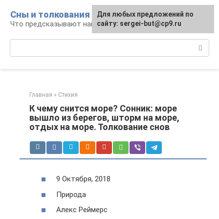
Перейти
Сны и толкования
Для любых предложений по
к
Что предсказывают нам наши сны
сайту: sergei-but@cp9.ru
контенту
Поиск:
Главная
»
Стихия
К чему снится море? Сонник: море
вышло из берегов, шторм на море,
отдых на море. Толкование снов
9 Октября, 2018
Природа
Алекс Реймерс