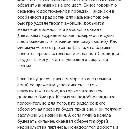
обратить внимание на его цвет. Синее говорит о
серьезных достижениях и победах. Такой сон в
особенности радостен для карьеристов: они
быстро удовлетворят амбиции, добьются
желаемой должности и высокого оклада.
Девушкам лазурная морская поверхность сулит
предложение стать женой или саму свадьбу. Как
минимум — это отражение факта, что барышня
является привлекательной и желанной. Сновидцы-
студенты могут ждать успешного закрытия
сессии.
Если кажущееся грязным море во сне (темная
вода) со временем успокоилось – это к
неурядицам в семье, которые закончатся
довольно быстро. К тому же подобное видение
положительно для того, кто видел сон: его
абсолютная правота будет признана, и он получит
заслуженные извинения. А если пучина начала
бушевать сильнее, скандал обернется бурей
недовольства партнера. Понадобятся доброта и