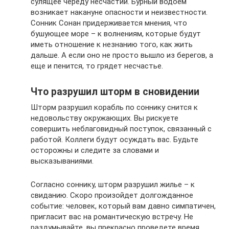
сулящее череду несчастий. Бурный водоем
возникает накануне опасности и неизвестности.
Сонник Сонан придерживается мнения, что
бушующее море – к волнениям, которые будут
иметь отношение к незнанию того, как жить
дальше. А если оно не просто вышло из берегов, а
еще и пенится, то грядет несчастье.
Что разрушил шторм в сновидении
Шторм разрушил корабль по соннику снится к
недовольству окружающих. Вы рискуете
совершить неблаговидный поступок, связанный с
работой. Коллеги будут осуждать вас. Будьте
осторожны и следите за словами и
высказываниями.
Согласно соннику, шторм разрушил жилье – к
свиданию. Скоро произойдет долгожданное
событие: человек, который вам давно симпатичен,
пригласит вас на романтическую встречу. Не
раздумывайте, вы прекрасно проведете время.