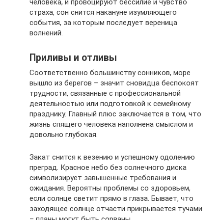
человека, и провоцируют бессилие и чувство
страха, сон снится накануне изумляющего
события, за которым последует вереница
волнений.
Приливы и отливы
Соответственно большинству сонников, море
вышло из берегов – значит сновидца беспокоят
трудности, связанные с профессиональной
деятельностью или подготовкой к семейному
празднику. Главный плюс заключается в том, что
жизнь спящего человека наполнена смыслом и
довольно глубокая.
Закат снится к везению и успешному одолению
преград. Красное небо без солнечного диска
символизирует завышенные требования и
ожидания. Вероятны проблемы со здоровьем,
если солнце светит прямо в глаза. Бывает, что
заходящее солнце отчасти прикрывается тучами
– планы могут быть сорваны.