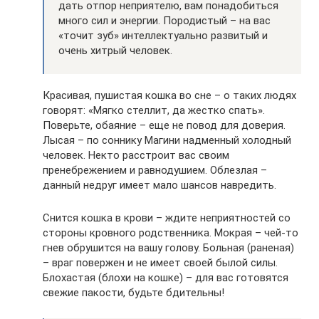
дать отпор неприятелю, вам понадобиться
много сил и энергии. Породистый – на вас
«точит зуб» интеллектуально развитый и
очень хитрый человек.
Красивая, пушистая кошка во сне – о таких людях
говорят: «Мягко стеллит, да жестко спать».
Поверьте, обаяние – еще не повод для доверия.
Лысая – по соннику Магини надменный холодный
человек. Некто расстроит вас своим
пренебрежением и равнодушием. Облезлая –
данный недруг имеет мало шансов навредить.
Снится кошка в крови – ждите неприятностей со
стороны кровного родственника. Мокрая – чей-то
гнев обрушится на вашу голову. Больная (раненая)
– враг повержен и не имеет своей былой силы.
Блохастая (блохи на кошке) – для вас готовятся
свежие пакости, будьте бдительны!