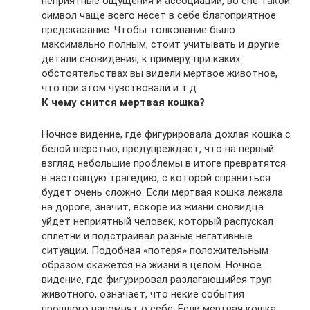
неприятные ощущения и ассоциации, во сне такой
символ чаще всего несет в себе благоприятное
предсказание. Чтобы толкование было
максимально полным, стоит учитывать и другие
детали сновидения, к примеру, при каких
обстоятельствах вы видели мертвое животное,
что при этом чувствовали и т.д.
К чему снится мертвая кошка?
Ночное видение, где фигурировала дохлая кошка с
белой шерстью, предупреждает, что на первый
взгляд небольшие проблемы в итоге превратятся
в настоящую трагедию, с которой справиться
будет очень сложно. Если мертвая кошка лежала
на дороге, значит, вскоре из жизни сновидца
уйдет неприятный человек, который распускал
сплетни и подстраивал разные негативные
ситуации. Подобная «потеря» положительным
образом скажется на жизни в целом. Ночное
видение, где фигурировал разлагающийся труп
животного, означает, что некие события
прошлого напомнят о себе. Если мертвая кошка