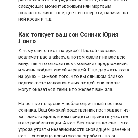
следующие моменты: живым или мертвым
оказалось животное, цвет его шерсти, наличие на
ней крови и т.д.
Как толкует ваш сон Сонник Юрия
Лонго
К чему снится кот на руках? Плохой человек
вовлечет вас в аферу, а потом свалит на вас всю
вину, так что опасайтесь скользких предложений,
и жизнь пойдет своей чередой. Еще держать кота
на руках – символ того, что вы слишком близко
подпускаете малознакомых людей, они вполне
могут оказаться теми, кто желает вам зла.
Но вот кот в крови – неблагоприятный прогноз
сонника. Ваш близкий родственник пострадает из-
за тайного врага, и вам придется принять участие
в его реабилитации. А кот без хвоста во сне – это
угроза утраты независимости сновидцем. раненый
кот – сновидца попытаются ограбить, но он