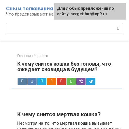
Перейти
Сны и толкования
Для любых предложений по
к
Что предсказывают нам наши сны
сайту: sergei-but@cp9.ru
контенту
Поиск:
Главная
»
Человек
К чему снится кошка без головы, что
ожидает сновидца в будущем?
К чему снится мертвая кошка?
Несмотря на то, что мертвая кошка вызывает