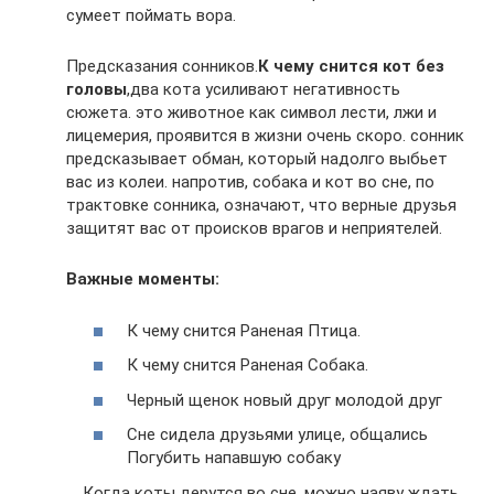
сумеет поймать вора.
Предсказания сонников.
К чему снится кот без
головы
,два кота усиливают негативность
сюжета. это животное как символ лести, лжи и
лицемерия, проявится в жизни очень скоро. сонник
предсказывает обман, который надолго выбьет
вас из колеи. напротив, собака и кот во сне, по
трактовке сонника, означают, что верные друзья
защитят вас от происков врагов и неприятелей.
Важные моменты:
К чему снится Раненая Птица.
К чему снится Раненая Собака.
Черный щенок новый друг молодой друг
Сне сидела друзьями улице, общались
Погубить напавшую собаку
Когда коты дерутся во сне, можно наяву ждать