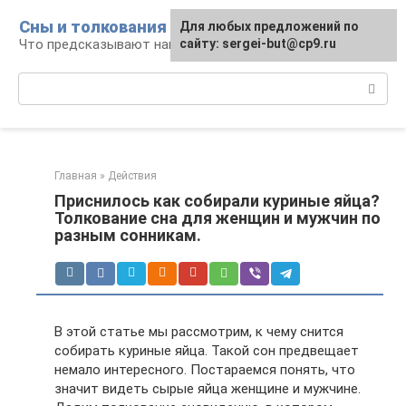
Перейти
Сны и толкования
Для любых предложений по
к
Что предсказывают нам наши сны
сайту: sergei-but@cp9.ru
контенту
Поиск:
Главная
»
Действия
Приснилось как собирали куриные яйца?
Толкование сна для женщин и мужчин по
разным сонникам.
В этой статье мы рассмотрим, к чему снится
собирать куриные яйца. Такой сон предвещает
немало интересного. Постараемся понять, что
значит видеть сырые яйца женщине и мужчине.