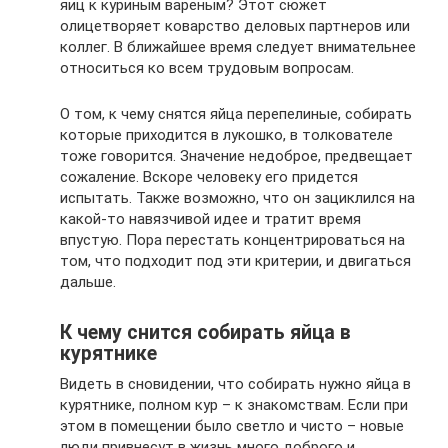
яиц к куриным вареным? Этот сюжет
олицетворяет коварство деловых партнеров или
коллег. В ближайшее время следует внимательнее
относиться ко всем трудовым вопросам.
О том, к чему снятся яйца перепелиные, собирать
которые приходится в лукошко, в толкователе
тоже говорится. Значение недоброе, предвещает
сожаление. Вскоре человеку его придется
испытать. Также возможно, что он зациклился на
какой-то навязчивой идее и тратит время
впустую. Пора перестать концентрироваться на
том, что подходит под эти критерии, и двигаться
дальше.
К чему снится собирать яйца в
курятнике
Видеть в сновидении, что собирать нужно яйца в
курятнике, полном кур – к знакомствам. Если при
этом в помещении было светло и чисто – новые
люди привнесут в жизнь много доброго и