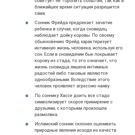
советует не торопить события, так как в
ближайшее время ситуация разрешится
сама.
Сонник Фрейда предрекает зачатие
ребенка в случае, когда сновидец
наблюдает дойку коровы. По своему
обыкновению Фрейд характеризует
интимную жизнь человека, используя его
сон. Если в сновидении бык покрывает
корову из стада, то это означает, что
жизнь сновидца лишена интимных
радостей либо таковые являются
однообразными. Вследствие этого
человек проявляет агрессию наяву.
По соннику Хассе доить все стадо
символизирует скорое примирение с
друзьями, с которыми произошла
размолвка.
Исламский сонник склонен оценивать
природные явления исходя из качеств