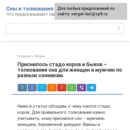
Перейти
Сны и толкования
Для любых предложений по
к
Что предсказывают нам наши сны
сайту: sergei-but@cp9.ru
контенту
Поиск:
Главная
»
Фауна
Приснилось стадо коров и быков –
толкование сна для женщин и мужчин по
разным сонникам.
Ниже в статье обсудим, к чему снится стадо
коров. Для правильного толкования нужно
учитывать, кому приснился сон – мужчине,
женщине, беременной девушке. Важны и