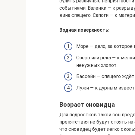
сулить различные неприятности
событиями. Валенки — к разрыв
вина спящего. Сапоги — к матер
Водная поверхность:
Море — дело, за которое
Озеро или река — к мелк
ненужных хлопот.
Бассейн — спящего ждёт 
Лужи — к дурным извест
Возраст сновидца
Для подростков такой сон предв
препятствия не будут стоять на 
что сновидец будет легко сколь