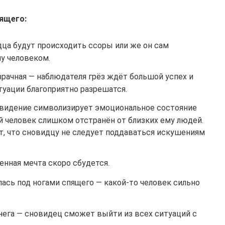
пящего:
дца будут происходить ссоры или же он сам
му человеком.
зрачная — наблюдателя грёз ждёт большой успех и
уации благоприятно разрешатся.
овидение символизирует эмоциональное состояние
й человек слишком отстранён от близких ему людей.
т, что сновидцу не следует поддаваться искушениям
енная мечта скоро сбудется.
лась под ногами спящего — какой-то человек сильно
нега — сновидец сможет выйти из всех ситуаций с