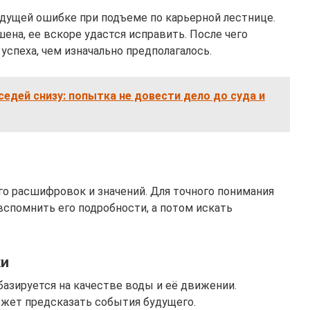
дущей ошибке при подъеме по карьерной лестнице.
шена, ее вскоре удастся исправить. После чего
успеха, чем изначально предполагалось.
седей снизу: попытка не довести дело до суда и
го расшифровок и значений. Для точного понимания
вспомнить его подробности, а потом искать
ки
азируется на качестве воды и её движении.
жет предсказать события будущего.