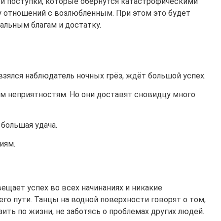
 и поступки, которые обернутся катастрофическими
у отношений с возлюбленным. При этом это будет
иальным благам и достатку.
 взялся наблюдатель ночных грёз, ждёт большой успех.
им неприятностям. Но они доставят сновидцу много
большая удача.
иям.
ещает успех во всех начинаниях и никакие
его пути. Танцы на водной поверхности говорят о том,
зить по жизни, не заботясь о проблемах других людей.