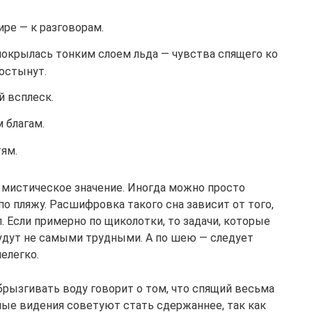
ире — к разговорам.
 покрылась тонким слоем льда — чувства спящего ко
остынут.
й всплеск.
 благам.
ям.
т мистическое значение. Иногда можно просто
по пляжу. Расшифровка такого сна зависит от того,
. Если примерно по щиколотки, то задачи, которые
удут не самыми трудными. А по шею — следует
нелегко.
брызгивать воду говорит о том, что спящий весьма
ые видения советуют стать сдержаннее, так как