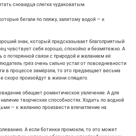
тать сновидца слегка чудаковатым.
которые бегали по пляжу, залитому водой — к
хороший знак, который предсказывает благоприятный
ец чувствует себя хорошо, спокойно и безмятежно. А
 о потерянной связи с природой и желанием её
аблюдатель грёз очень сильно устал от повседневности
оги в процессе замёрзли, то это предвещает весьма
е скоро произойдут в жизни спящего.
видение обещает романтическое увлечение. А для
наличие творческих способностях. Ходить по водной
ьми — к желанию произвести впечатление на
болеванию. А если ботинки промокли, то это может