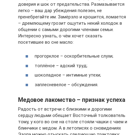
доверия и шок от предательства. Размазывается
легко – ваш дар убеждения полезен, не
пренебрегайте им. Замёрзло и крошится, ломается
– дремлющему грозит ощутить некий холодок в
общении с самыми дорогими членами семьи.
Интересно узнать, о чём хочет сказать
посетившее во сне масло:
прогорклое – оскорбительные слухи;
топлёное – адский труд;
шоколадное – интимные утехи;
заплесневелое – обсуждения.
Медовое лакомство – признак успеха
Радость от встречи с близкими и дорогими
сердцу людьми обещает Восточный толкователь
тому, у кого во сне на столе стояли чашки с чаем и
блинчики с медом. А в летописях о сновидениях
Эзопа можно отыскать следующую трактовку: