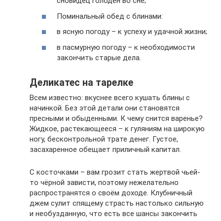
сновидец голоден во сне;
Поминальный обед с блинами:
в ясную погоду – к успеху и удачной жизни;
в пасмурную погоду – к необходимости
закончить старые дела.
Деликатес на тарелке
Всем известно: вкуснее всего кушать блины с
начинкой. Без этой детали они становятся
пресными и обыденными. К чему снится варенье?
Жидкое, растекающееся – к гуляниям на широкую
ногу, бесконтрольной трате денег. Густое,
засахаренное обещает приличный капитал.
С косточками – вам грозит стать жертвой чьей-
то чёрной зависти, поэтому нежелательно
распространятся о своём доходе. Клубничный
джем сулит спящему страсть настолько сильную
и необузданную, что есть все шансы закончить