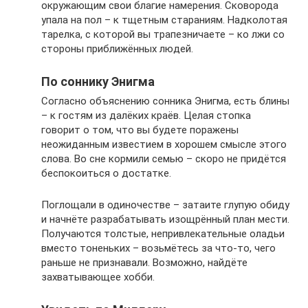
окружающим свои благие намерения. Сковорода
упала на пол – к тщетным стараниям. Надколотая
тарелка, с которой вы трапезничаете – ко лжи со
стороны приближённых людей.
По соннику Энигма
Согласно объяснению сонника Энигма, есть блины
– к гостям из далёких краёв. Целая стопка
говорит о том, что вы будете поражены
неожиданным известием в хорошем смысле этого
слова. Во сне кормили семью – скоро не придётся
беспокоиться о достатке.
Поглощали в одиночестве – затаите глупую обиду
и начнёте разрабатывать изощрённый план мести.
Получаются толстые, непривлекательные оладьи
вместо тоненьких – возьмётесь за что-то, чего
раньше не признавали. Возможно, найдёте
захватывающее хобби.