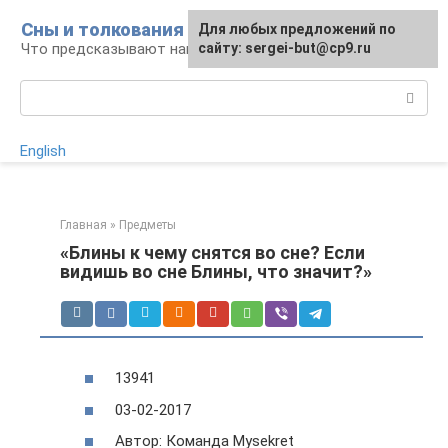
Перейти
Сны и толкования
Для любых предложений по
Для любых предложений по
к
Что предсказывают нам наши сны
сайту:
сайту: sergei-but@cp9.ru
[email protected]
контенту
Поиск:
English
Главная
»
Предметы
«Блины к чему снятся во сне? Если
видишь во сне Блины, что значит?»
13941
03-02-2017
Автор: Команда Mysekret