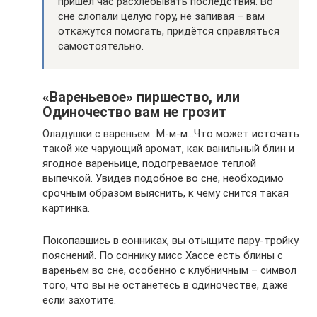
пришёл час расхлёбывать последствия. Во
сне слопали целую гору, не запивая – вам
откажутся помогать, придётся справляться
самостоятельно.
«Вареньевое» пиршество, или
Одиночество вам не грозит
Оладушки с вареньем…М-м-м…Что может источать
такой же чарующий аромат, как ванильный блин и
ягодное вареньице, подогреваемое теплой
выпечкой. Увидев подобное во сне, необходимо
срочным образом выяснить, к чему снится такая
картинка.
Покопавшись в сонниках, вы отыщите пару-тройку
пояснений. По соннику мисс Хассе есть блины с
вареньем во сне, особенно с клубничным – символ
того, что вы не останетесь в одиночестве, даже
если захотите.