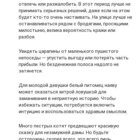
отвлечь или разжалобить. В этот период лучше не
принимать серьезных решений, даже если на этом
будет кто-то очень настаивать. На улице лучше не
останавливаться рядом с бродягами, просящими
милостыню, велика вероятность кражи или
разбоя.
Увидеть царапины от маленького пушистого
непоседы — упустить выгоду или потерять часть
прибыли. Но безденежная полоса надолго не
затянется.
Для молодой девушки белый питомец наяву
может оказаться хитрой ловушкой для
заманивания в неприятную историю. Чтобы
избежать ситуации, потребуется включить
интуицию и воспользоваться здравым смыслом.
Много пестрых котят предвещают красивую
сказку для незамужней дамы. Но будьте
осторожны, скорее всего, это всего лишь