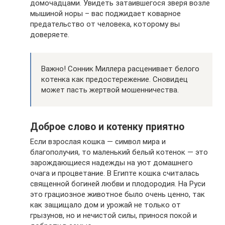
домочадцами. Увидеть затаившегося зверя возле
мышиной норы – вас поджидает коварное
предательство от человека, которому вы
доверяете.
Важно! Сонник Миллера расценивает белого
котенка как предостережение. Сновидец
может пасть жертвой мошенничества.
Доброе слово и котенку приятно
Если взрослая кошка — символ мира и
благополучия, то маленький белый котенок — это
зарождающиеся надежды на уют домашнего
очага и процветание. В Египте кошка считалась
священной богиней любви и плодородия. На Руси
это грациозное животное было очень ценно, так
как защищало дом и урожай не только от
грызунов, но и нечистой силы, принося покой и