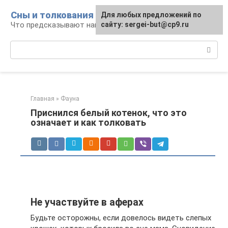
Перейти
Сны и толкования
Для любых предложений по
к
Что предсказывают нам наши сны
сайту: sergei-but@cp9.ru
контенту
Поиск:
Главная
»
Фауна
Приснился белый котенок, что это
означает и как толковать
Не участвуйте в аферах
Будьте осторожны, если довелось видеть слепых