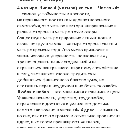
4 четыре. Число 4 (четыре) во сне
—
Число «4»
— символ устойчивости и крепости,
материального достатка и удовлетворенного
самолюбия, это четыре вектора, направленные в
разные стороны и четыре точки опоры.
Существует четыре природные стихии: вода и
огонь, воздух и земля — четыре стороны света и
четыре времени года. Это число привносит в
жизнь человека уверенность, позволяет ему
трезво оценить день сегодняшний и не
страшиться завтрашнего, дарит ему спокойствие
и силу, заставляет упорно трудиться и
добиваться финансового благополучия, не
отступать перед неудачами и не бояться ошибок.
Любая ошибка
— это маленькая ступенька к цели.
Уравновешенность, упорство, трудолюбие,
стремление к достатку и умение его достичь —
все это заключено в числе «4».
Адрес
— слышать
во сне, как кто-то громко и отчетливо произносит
адрес, в котором превалируют четверки,
означает, что наяву вы пренебрегаете своими