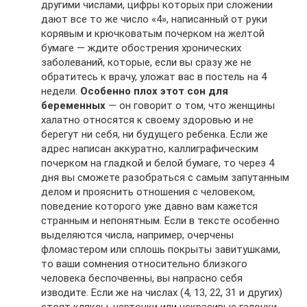
другими числами, цифры которых при сложении
дают все то же число «4», написанный от руки
корявым и крючковатым почерком на желтой
бумаге — ждите обострения хронических
заболеваний, которые, если вы сразу же не
обратитесь к врачу, уложат вас в постель на 4
недели.
Особенно плох этот сон для
беременных
— он говорит о том, что женщины
халатно относятся к своему здоровью и не
берегут ни себя, ни будущего ребенка. Если же
адрес написан аккуратно, каллиграфическим
почерком на гладкой и белой бумаге, то через 4
дня вы сможете разобраться с самым запутанным
делом и прояснить отношения с человеком,
поведение которого уже давно вам кажется
странным и непонятным. Если в тексте особенно
выделяются числа, например, очерчены
фломастером или сплошь покрыты завитушками,
то ваши сомнения относительно близкого
человека беспочвенны, вы напрасно себя
изводите. Если же на числах (4, 13, 22, 31 и других)
стоят кляксы, черточки или некрасивые галочки,