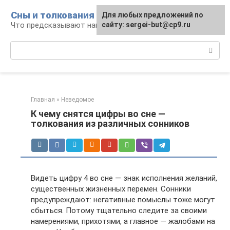
Перейти
Сны и толкования
Для любых предложений по
к
Что предсказывают нам наши сны
сайту: sergei-but@cp9.ru
контенту
Поиск:
Главная
»
Неведомое
К чему снятся цифры во сне —
толкования из различных сонников
Видеть цифру 4 во сне — знак исполнения желаний,
существенных жизненных перемен. Сонники
предупреждают: негативные помыслы тоже могут
сбыться. Потому тщательно следите за своими
намерениями, прихотями, а главное — жалобами на