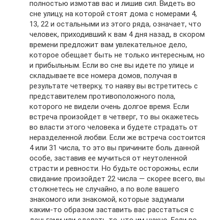
полностью измотав вас и лишив сил. Видеть во
сне улицу, на которой стоят дома с номерами 4,
13, 22 и остальными из этого ряда, означает, что
человек, приходивший к вам 4 дня назад, в скором
времени предложит вам увлекательное дело,
которое обещает быть не только интересным, но
и прибыльным. Если во сне вы идете по улице и
складываете все номера домов, получая в
результате четверку, то наяву вы встретитесь с
представителем противоположного пола,
которого не видели очень долгое время. Если
встреча произойдет в четверг, то вы окажетесь
во власти этого человека и будете страдать от
неразделенной любви. Если же встреча состоится
4 или 31 числа, то это вы причините боль данной
особе, заставив ее мучиться от неутоленной
страсти и ревности. Но будьте осторожны, если
свидание произойдет 22 числа — скорее всего, вы
столкнетесь не случайно, а по воле вашего
знакомого или знакомой, которые задумали
каким-то образом заставить вас расстаться с
деньгами или сделать то, что им нужно. Если во