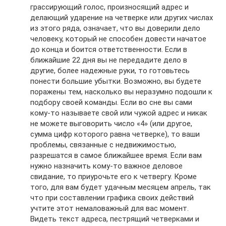
грассирующий голос, произносящий адрес и
делающий ударение на четверке или других числах
из этого ряда, означает, что вы доверили дело
человеку, который не способен довести начатое
до конца и боится ответственности. Если в
ближайшие 22 дня вы не передадите дело в
другие, более надежные руки, то готовьтесь
понести большие убытки. Возможно, вы будете
поражены тем, насколько вы неразумно подошли к
подбору своей команды. Если во сне вы сами
кому-то называете свой или чужой адрес и никак
не можете выговорить число «4» (или другое,
сумма цифр которого равна четверке), то ваши
проблемы, связанные с недвижимостью,
разрешатся в самое ближайшее время. Если вам
нужно назначить кому-то важное деловое
свидание, то приурочьте его к четвергу. Кроме
того, для вам будет удачным месяцем апрель, так
что при составлении графика своих действий
учтите этот немаловажный для вас момент.
Видеть текст адреса, пестрящий четверками и