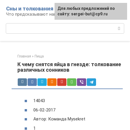
Перейти
Сны и толкования
Для любых предложений по
к
Что предсказывают нам наши сны
сайту: sergei-but@cp9.ru
контенту
Поиск:
Главная
»
Пища
К чему снятся яйца в гнезде: толкование
различных сонников
14043
06-02-2017
Автор: Команда Mysekret
1