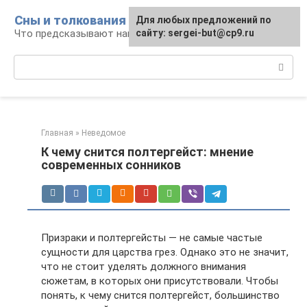
Перейти
Сны и толкования
Для любых предложений по
к
Что предсказывают нам наши сны
сайту: sergei-but@cp9.ru
контенту
Поиск:
Главная
»
Неведомое
К чему снится полтергейст: мнение
современных сонников
Призраки и полтергейсты — не самые частые
сущности для царства грез. Однако это не значит,
что не стоит уделять должного внимания
сюжетам, в которых они присутствовали. Чтобы
понять, к чему снится полтергейст, большинство