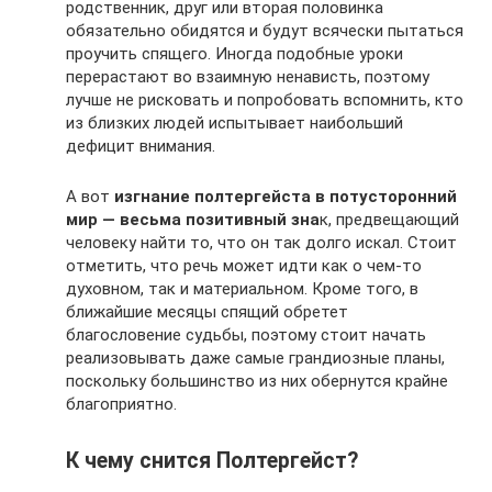
родственник, друг или вторая половинка
обязательно обидятся и будут всячески пытаться
проучить спящего. Иногда подобные уроки
перерастают во взаимную ненависть, поэтому
лучше не рисковать и попробовать вспомнить, кто
из близких людей испытывает наибольший
дефицит внимания.
А вот
изгнание полтергейста в потусторонний
мир — весьма позитивный зна
к, предвещающий
человеку найти то, что он так долго искал. Стоит
отметить, что речь может идти как о чем-то
духовном, так и материальном. Кроме того, в
ближайшие месяцы спящий обретет
благословение судьбы, поэтому стоит начать
реализовывать даже самые грандиозные планы,
поскольку большинство из них обернутся крайне
благоприятно.
К чему снится Полтергейст?