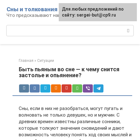
Перейти
Сны и толкования
Для любых предложений по
к
Что предсказывают нам наши сны
сайту: sergei-but@cp9.ru
контенту
Поиск:
Главная
»
Ситуации
Быть пьяным во сне — к чему снится
застолье и опьянение?
Сны, если в них не разобраться, могут пугать и
волновать не только девушек, но и мужчин. С
древних времен известны различные сонники,
которые толкуют значения сновидений и дают
возможность человеку понять ход своих мыслей и