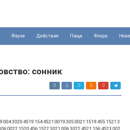
Фауна
Действия
Пища
Флора
Нев
овство: сонник
:004:3020:4519:154:4521:0019:305:0021:1519:455:1521:3
306:0022:1520:456:1522:3021:006:3022:4521:156:4523:002