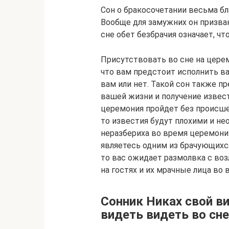
Сон о бракосочетании весьма бл
Вообще для замужних он призван
сне обет безбрачия означает, ч
Присутствовать во сне на церем
что вам предстоит исполнить ва
вам или нет. Такой сон также п
вашей жизни и получение извест
церемония пройдет без происшес
то известия будут плохими и не
неразбериха во время церемонии
являетесь одним из брачующихся
то вас ожидает размолвка с во
на гостях и их мрачные лица во 
Сонник Никах свой ви
видеть видеть во сне