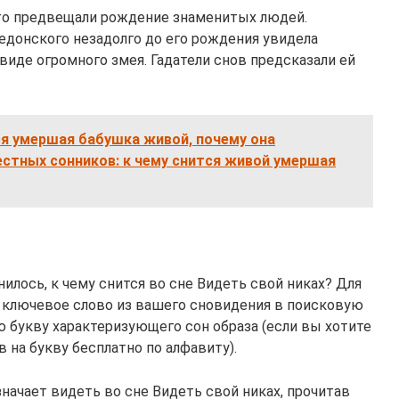
то предвещали рождение знаменитых людей.
едонского незадолго до его рождения увидела
виде огромного змея. Гадатели снов предсказали ей
ся умершая бабушка живой, почему она
естных сонников: к чему снится живой умершая
илось, к чему снится во сне Видеть свой никах? Для
 ключевое слово из вашего сновидения в поисковую
 букву характеризующего сон образа (если вы хотите
 на букву бесплатно по алфавиту).
значает видеть во сне Видеть свой никах, прочитав