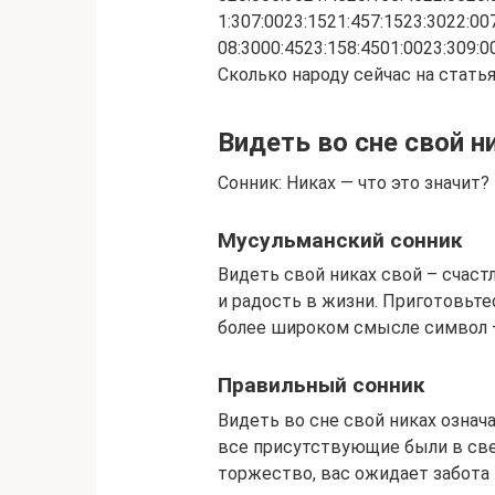
1:307:0023:1521:457:1523:3022:00
08:3000:4523:158:4501:0023:309:0
Сколько народу сейчас на статья
Видеть во сне свой н
Сонник: Никах — что это значит?
Мусульманский сонник
Видеть свой никах свой – счаст
и радость в жизни. Приготовьте
более широком смысле символ 
Правильный сонник
Видеть во сне свой никах означ
все присутствующие были в све
торжество, вас ожидает забота