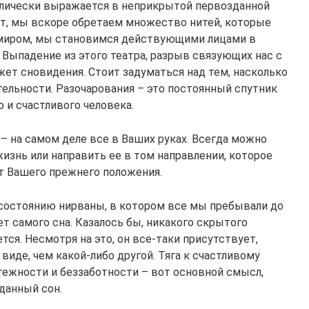
олически выражается в неприкрытой первозданной
ет, мы вскоре обретаем множество нитей, которые
миром, мы становимся действующими лицами в
 Выпадение из этого театра, разрыв связующих нас с
ет сновидения. Стоит задуматься над тем, насколько
тельности. Разочарования – это постоянный спутник
 и счастливого человека.
 – на самом деле все в Ваших руках. Всегда можно
изнь или направить ее в том направлении, которое
от Вашего прежнего положения.
 состоянию нирваны, в котором все мы пребывали до
ет самого сна. Казалось бы, никакого скрытого
тся. Несмотря на это, он все-таки присутствует,
иде, чем какой-либо другой. Тяга к счастливому
ежности и беззаботности – вот основной смысл,
данный сон.