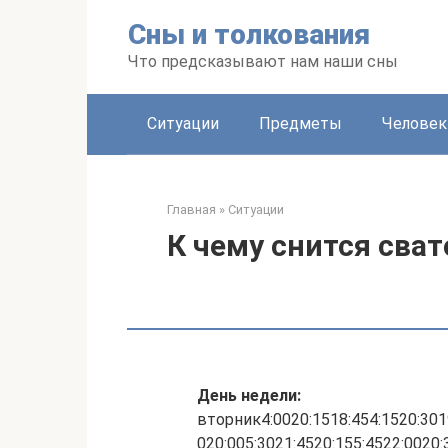
Перейти
Сны и толкования
к
контенту
Что предсказывают нам наши сны
Ситуации
Предметы
Человек
Главная
»
Ситуации
К чему снится сват
День недели:
вторник4:0020:1518:454:1520:3019
020:005:3021:4520:155:4522:0020: