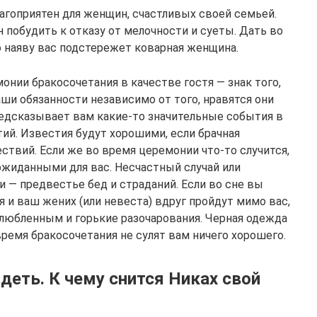
агоприятен для женщин, счастливых своей семьей.
 побудить к отказу от мелочности и суеты. Дать во
то наяву вас подстережет коварная женщина.
онии бракосочетания в качестве гостя — знак того,
ши обязанности независимо от того, нравятся они
редсказывает вам какие-то значительные события в
ий. Известия будут хорошими, если брачная
твий. Если же во время церемонии что-то случится,
ожиданными для вас. Несчастный случай или
 — предвестье бед и страданий. Если во сне вы
 и ваш жених (или невеста) вдруг пройдут мимо вас,
злюбленным и горькие разочарования. Черная одежда
время бракосочетания не сулят вам ничего хорошего.
деть. К чему снится Никах свой