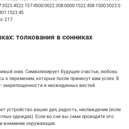
7:3023:4522:157:4500:0022:308:0000:1522:458:1500:3023:0
001:1523:45
х: 217
иках: толкования в сонниках
ливый знак. Символизирует будущее счастье, любовь
сь к переменам, которые после принесут вам успех. В
– закрепощенности и неожиданных вестей.
ает устройство ваших дел, радость, наслаждение (если
тлых одеждах). Если во сне вы сами проводите это
 и внимание окружающих.