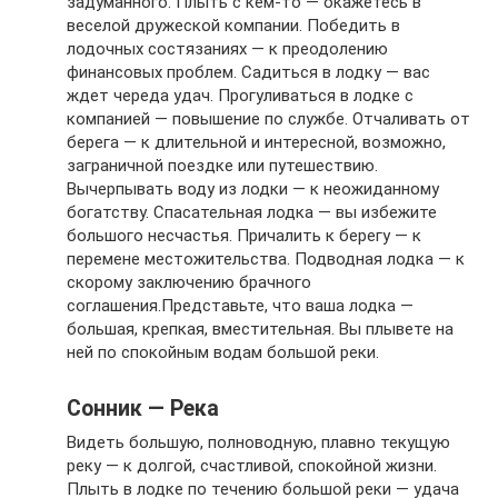
задуманного. Плыть с кем-то — окажетесь в
веселой дружеской компании. Победить в
лодочных состязаниях — к преодолению
финансовых проблем. Садиться в лодку — вас
ждет череда удач. Прогуливаться в лодке с
компанией — повышение по службе. Отчаливать от
берега — к длительной и интересной, возможно,
заграничной поездке или путешествию.
Вычерпывать воду из лодки — к неожиданному
богатству. Спасательная лодка — вы избежите
большого несчастья. Причалить к берегу — к
перемене местожительства. Подводная лодка — к
скорому заключению брачного
соглашения.Представьте, что ваша лодка —
большая, крепкая, вместительная. Вы плывете на
ней по спокойным водам большой реки.
Сонник — Река
Видеть большую, полноводную, плавно текущую
реку — к долгой, счастливой, спокойной жизни.
Плыть в лодке по течению большой реки — удача