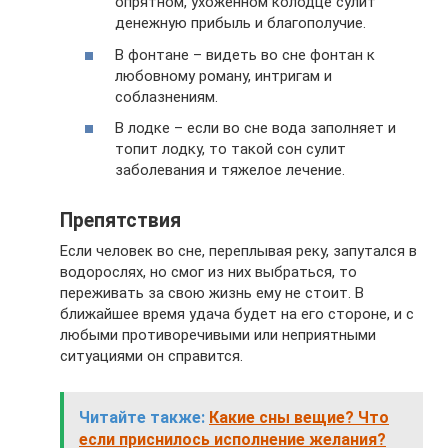
опрятном, ухоженном колодце сулит
денежную прибыль и благополучие.
В фонтане – видеть во сне фонтан к
любовному роману, интригам и
соблазнениям.
В лодке – если во сне вода заполняет и
топит лодку, то такой сон сулит
заболевания и тяжелое лечение.
Препятствия
Если человек во сне, переплывая реку, запутался в
водорослях, но смог из них выбраться, то
переживать за свою жизнь ему не стоит. В
ближайшее время удача будет на его стороне, и с
любыми противоречивыми или неприятными
ситуациями он справится.
Читайте также:
Какие сны вещие? Что
если приснилось исполнение желания?