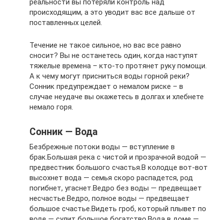
реальности вы потеряли контроль над
происходящим, а это уводит вас все дальше от
поставленных целей.
Течение не такое сильное, но вас все равно
сносит? Вы не останетесь один, когда наступят
тяжелые времена – кто-то протянет руку помощи.
А к чему могут присниться воды горной реки?
Сонник предупреждает о немалом риске – в
случае неудаче вы окажетесь в долгах и хлебнете
немало горя.
Сонник — Вода
Безбрежные потоки воды — вступление в
брак.Большая река с чистой и прозрачной водой —
предвестник большого счастья.В колодце вот-вот
высохнет вода — семья скоро распадется, род
погибнет, угаснет.Ведро без воды — предвещает
несчастье.Ведро, полное воды — предвещает
большое счастье.Видеть гроб, который плывет по
воде — сулит большое богатство.Вода в доме —