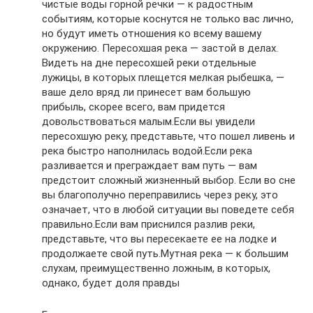
чистые воды горной речки — к радостным
событиям, которые коснутся не только вас лично,
но будут иметь отношения ко всему вашему
окружению. Пересохшая река — застой в делах.
Видеть на дне пересохшей реки отдельные
лужицы, в которых плещется мелкая рыбешка, —
ваше дело вряд ли принесет вам большую
прибыль, скорее всего, вам придется
довольствоваться малым.Если вы увидели
пересохшую реку, представьте, что пошел ливень и
река быстро наполнилась водой.Если река
разливается и преграждает вам путь — вам
предстоит сложный жизненный выбор. Если во сне
вы благополучно переправились через реку, это
означает, что в любой ситуации вы поведете себя
правильно.Если вам приснился разлив реки,
представьте, что вы пересекаете ее на лодке и
продолжаете свой путь.Мутная река — к большим
слухам, преимущественно ложным, в которых,
однако, будет доля правды