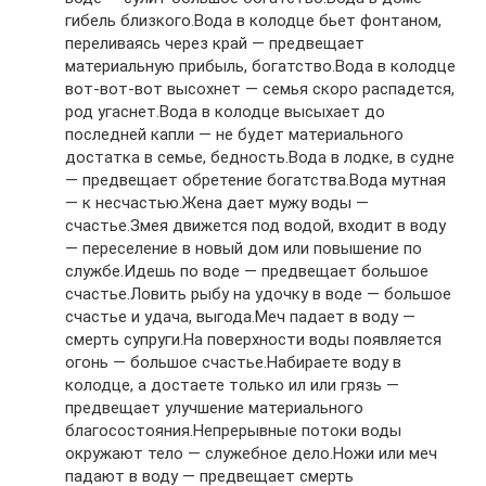
гибель близкого.Вода в колодце бьет фонтаном,
переливаясь через край — предвещает
материальную прибыль, богатство.Вода в колодце
вот-вот-вот высохнет — семья скоро распадется,
род угаснет.Вода в колодце высыхает до
последней капли — не будет материального
достатка в семье, бедность.Вода в лодке, в судне
— предвещает обретение богатства.Вода мутная
— к несчастью.Жена дает мужу воды —
счастье.Змея движется под водой, входит в воду
— переселение в новый дом или повышение по
службе.Идешь по воде — предвещает большое
счастье.Ловить рыбу на удочку в воде — большое
счастье и удача, выгода.Меч падает в воду —
смерть супруги.На поверхности воды появляется
огонь — большое счастье.Набираете воду в
колодце, а достаете только ил или грязь —
предвещает улучшение материального
благосостояния.Непрерывные потоки воды
окружают тело — служебное дело.Ножи или меч
падают в воду — предвещает смерть