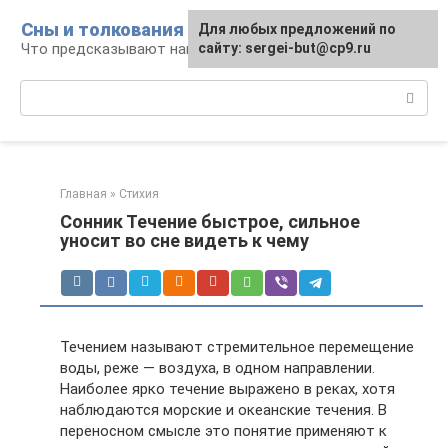
Перейти
Сны и толкования
Для любых предложений по
к
Что предсказывают нам наши сны
сайту: sergei-but@cp9.ru
контенту
Поиск:
Главная
»
Стихия
Сонник Течение быстрое, сильное
уносит во сне видеть к чему
Течением называют стремительное перемещение
воды, реже — воздуха, в одном направлении.
Наиболее ярко течение выражено в реках, хотя
наблюдаются морские и океанские течения. В
переносном смысле это понятие применяют к