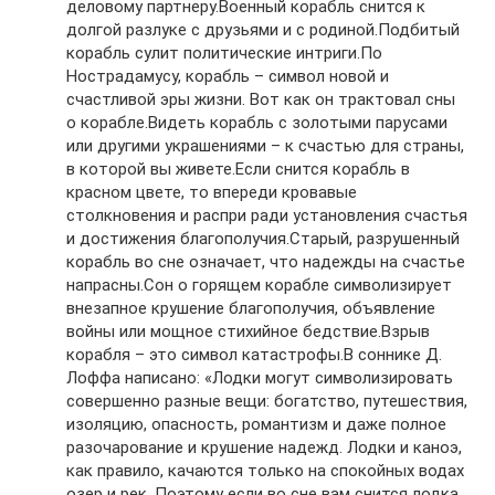
деловому партнеру.Военный корабль снится к
долгой разлуке с друзьями и с родиной.Подбитый
корабль сулит политические интриги.По
Нострадамусу, корабль – символ новой и
счастливой эры жизни. Вот как он трактовал сны
о корабле.Видеть корабль с золотыми парусами
или другими украшениями – к счастью для страны,
в которой вы живете.Если снится корабль в
красном цвете, то впереди кровавые
столкновения и распри ради установления счастья
и достижения благополучия.Старый, разрушенный
корабль во сне означает, что надежды на счастье
напрасны.Сон о горящем корабле символизирует
внезапное крушение благополучия, объявление
войны или мощное стихийное бедствие.Взрыв
корабля – это символ катастрофы.В соннике Д.
Лоффа написано: «Лодки могут символизировать
совершенно разные вещи: богатство, путешествия,
изоляцию, опасность, романтизм и даже полное
разочарование и крушение надежд. Лодки и каноэ,
как правило, качаются только на спокойных водах
озер и рек. Поэтому если во сне вам снится лодка,