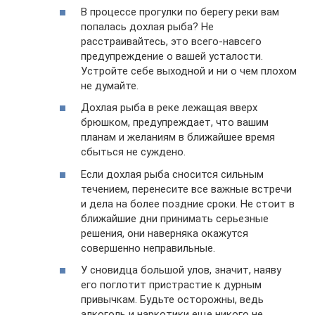
В процессе прогулки по берегу реки вам
попалась дохлая рыба? Не
расстраивайтесь, это всего-навсего
предупреждение о вашей усталости.
Устройте себе выходной и ни о чем плохом
не думайте.
Дохлая рыба в реке лежащая вверх
брюшком, предупреждает, что вашим
планам и желаниям в ближайшее время
сбыться не суждено.
Если дохлая рыба сносится сильным
течением, перенесите все важные встречи
и дела на более поздние сроки. Не стоит в
ближайшие дни принимать серьезные
решения, они наверняка окажутся
совершенно неправильные.
У сновидца большой улов, значит, наяву
его поглотит пристрастие к дурным
привычкам. Будьте осторожны, ведь
алкоголь и наркотики еще никого не