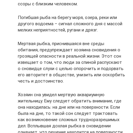
ссоры с близким человеком.
Погибшая рыба на берегу моря, озера, реки или
другого водоема – сигнал сложного дня с массой
мелких неприятностей, ругани и дрязг.
Мертвая рыбка, приснившаяся вне среды
обитания, предупреждает хозяина сновидения о
грозящей опасности в реальной жизни. Этот сон
извещает о том, что люди за спиной распускают
о сновидце слухи с целью опорочить и подорвать
его авторитет в обществе, унизить или оскорбить
честь и достоинство.
Хозяин сна увидел мертвую аквариумную
жительницу. Ему следует обратить внимание, где
она находилась: на дне или на поверхности. Если
была на дне, то такой сон следует трактовать
как возникновение сложных трудноразрешимых
дел. Всплывшая дохлая рыбка в сновидении
означает, что решение находится на поверхности,