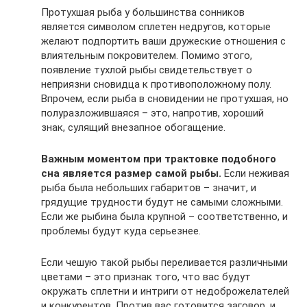
Протухшая рыба у большинства сонников
является символом сплетен недругов, которые
желают подпортить ваши дружеские отношения с
влиятельным покровителем. Помимо этого,
появление тухлой рыбы свидетельствует о
неприязни сновидца к противоположному полу.
Впрочем, если рыба в сновидении не протухшая, но
полуразложившаяся – это, напротив, хороший
знак, сулящий внезапное обогащение.
Важным моментом при трактовке подобного
сна является размер самой рыбы.
Если неживая
рыба была небольших габаритов – значит, и
грядущие трудности будут не самыми сложными.
Если же рыбина была крупной – соответственно, и
проблемы будут куда серьезнее.
Если чешую такой рыбы переливается различными
цветами – это признак того, что вас будут
окружать сплетни и интриги от недоброжелателей
и конкурентов. Против вас готовится заговор, и