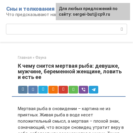
Перейти
Сны и толкования
Для любых предложений по
к
Что предсказывают нам наши сны
сайту: sergei-but@cp9.ru
контенту
Поиск:
Главная
»
Фауна
К чему снится мертвая рыба: девушке,
мужчине, беременной женщине, ловить
и есть ее
Мертвая рыба в сновидении – картина не из
приятных. Живая рыба в воде несет
положительный смысл, а мертвая – плохой знак,
означающий, что вскоре сновидец утратит веру в