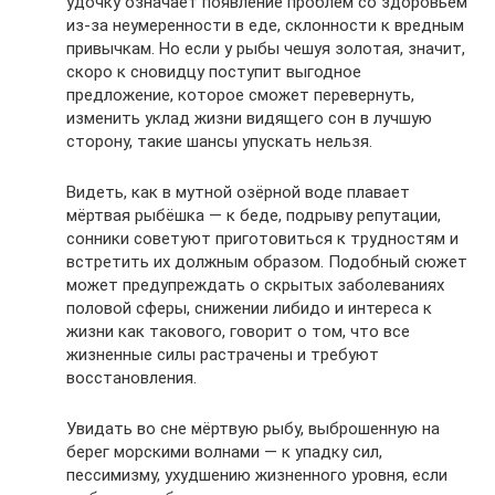
удочку означает появление проблем со здоровьем
из-за неумеренности в еде, склонности к вредным
привычкам. Но если у рыбы чешуя золотая, значит,
скоро к сновидцу поступит выгодное
предложение, которое сможет перевернуть,
изменить уклад жизни видящего сон в лучшую
сторону, такие шансы упускать нельзя.
Видеть, как в мутной озёрной воде плавает
мёртвая рыбёшка — к беде, подрыву репутации,
сонники советуют приготовиться к трудностям и
встретить их должным образом. Подобный сюжет
может предупреждать о скрытых заболеваниях
половой сферы, снижении либидо и интереса к
жизни как такового, говорит о том, что все
жизненные силы растрачены и требуют
восстановления.
Увидать во сне мёртвую рыбу, выброшенную на
берег морскими волнами — к упадку сил,
пессимизму, ухудшению жизненного уровня, если