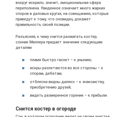
вокруг искрило, значит, эмоциональная сфера
переполнена. Увиденное означает много жарких
споров в деловых кругах, на совещаниях, которые
приведут к тому, что сновидец докажет
правильность своей позиции.
Разъясняя, к чему снится разжигать костер,
сонник Миллера придает значение следующим
деталям:
пламя быстро гаснет – к унынию;
искры разлетаются во все стороны – к
спорам, дебатам;
отблески видны далеко – к знакомству,
приобретению друзей;
видеть размеренное горение – к прибыли.
Снится костер в огороде
Сон, в котором огородник видит на своем участке