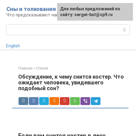
Перейти
Сны и толкования
Для любых предложений по
Для любых предложений по
к
Что предсказывают нам наши сны
сайту:
сайту: sergei-but@cp9.ru
[email protected]
контенту
Поиск:
English
Главная
»
Стихия
Обсуждение, к чему снится костер. Что
ожидает человека, увидевшего
подобный сон?
Если вам снится костер в лесу